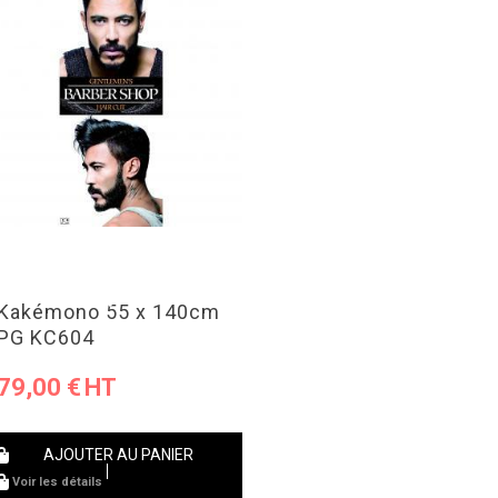
Kakémono 55 x 140cm
PG KC604
79,00
€
AJOUTER AU PANIER
Voir les détails