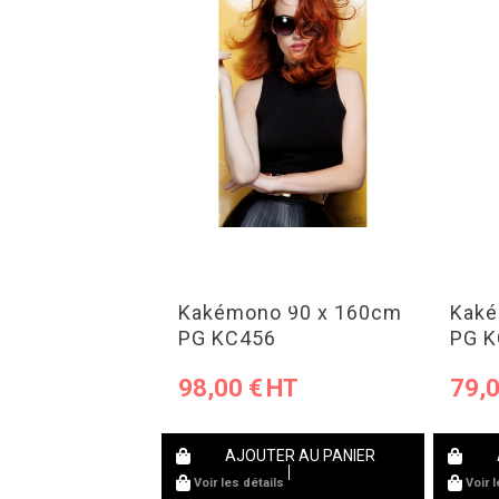
Kakémono 90 x 160cm
Kaké
PG KC456
PG 
98,00
€
79,
AJOUTER AU PANIER
Voir les détails
Voir 