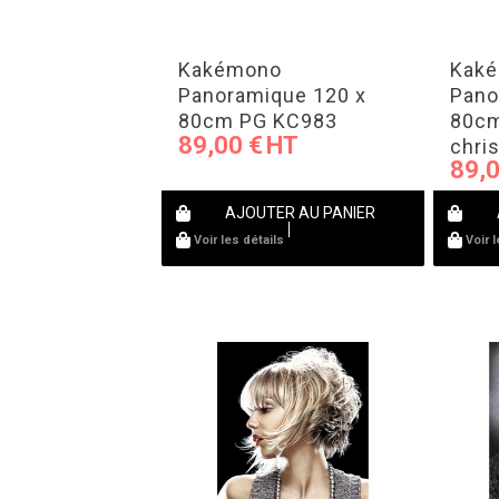
Kakémono
Kak
Panoramique 120 x
Pano
80cm PG KC983
80cm
89,00
€
chri
89,
AJOUTER AU PANIER
Voir les détails
Voir 