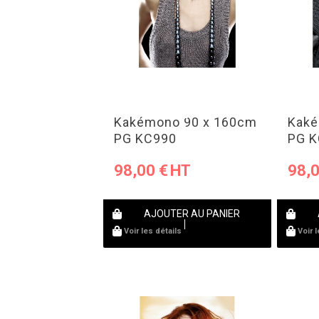
Kakémono 90 x 160cm
Kaké
PG KC990
PG 
98,00
€
98,
AJOUTER AU PANIER
Voir les détails
Voir 