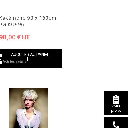
Kakémono 90 x 160cm
PG KC996
98,00
€
AJOUTER AU PANIER
Voir les détails
Votre
projet