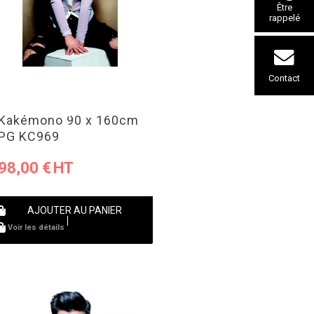
Être
rappelé
Contact
Kakémono 90 x 160cm
PG KC969
98,00
€
AJOUTER AU PANIER
Voir les détails