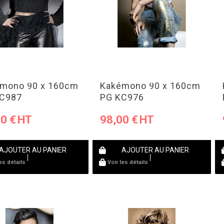
mono 90 x 160cm
Kakémono 90 x 160cm
KC987
PG KC976
00
€
98,00
€
AJOUTER AU PANIER
AJOUTER AU PANIER
les détails
Voir les détails