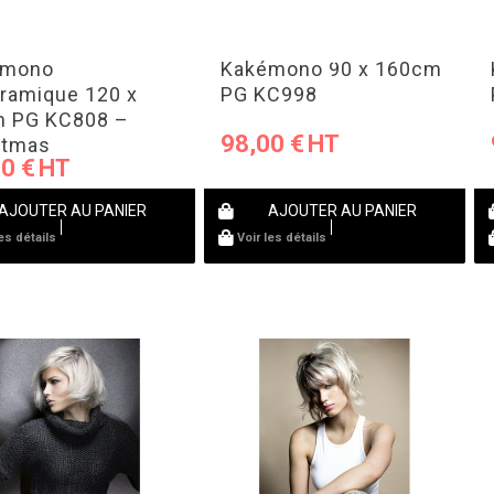
émono
Kakémono 90 x 160cm
ramique 120 x
PG KC998
 PG KC808 –
98,00
€
stmas
00
€
AJOUTER AU PANIER
AJOUTER AU PANIER
les détails
Voir les détails