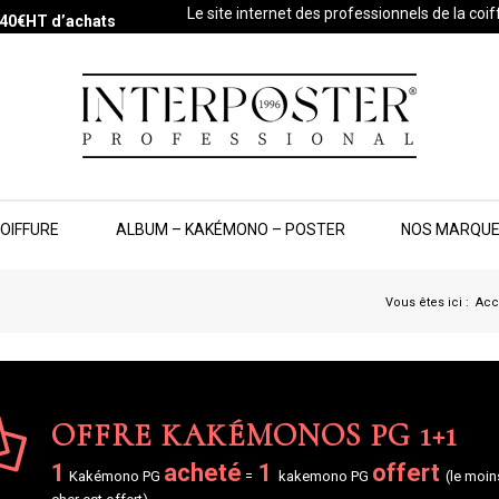
Le site internet des professionnels de la coi
s 40€HT d’achats
COIFFURE
ALBUM – KAKÉMONO – POSTER
NOS MARQU
Vous êtes ici :
Acc
OFFRE KAKÉMONOS PG 1+1
1
acheté
1
offert
Kakémono PG
=
kakemono PG
(le moin