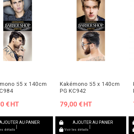
mono 55 x 140cm
Kakémono 55 x 140cm
KC984
PG KC942
00
€
79,00
€
AJOUTER AU PANIER
AJOUTER AU PANIER
les détails
Voir les détails