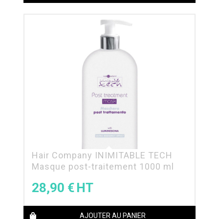
Hair Company INIMITABLE TECH
Masque post-traitement 1000 ml
28,90
€
AJOUTER AU PANIER