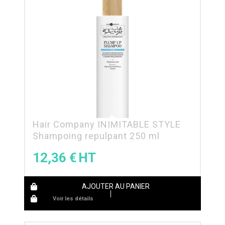
Hair Company INIMITABLE STYLE
Shampoing repulpant 250 ml
12,36
€
AJOUTER AU PANIER
Voir les détails