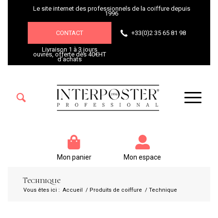
Le site internet des professionnels de la coiffure depuis
1996
CONTACT
+33(0)2 35 65 81 98
Livraison 1 à 3 jours
ouvrés, offerte dès 40€HT
d’achats
Mon panier
Mon espace
Technique
Vous êtes ici :
Accueil
/
Produits de coiffure
/
Technique