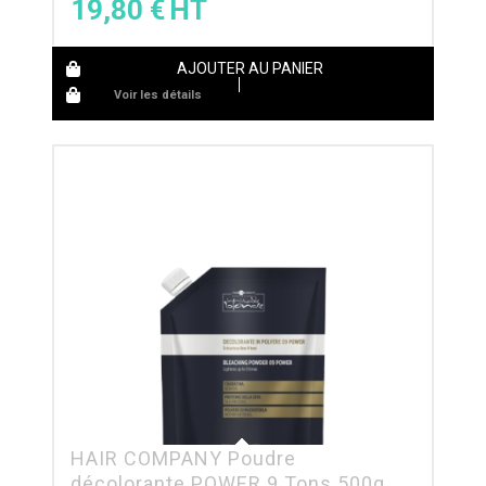
19,80
€
AJOUTER AU PANIER
Voir les détails
HAIR COMPANY Poudre
décolorante POWER 9 Tons 500g