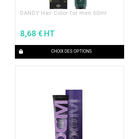
DANDY Hair Color for men 60ml
8,68
€
CHOIX DES OPTIONS