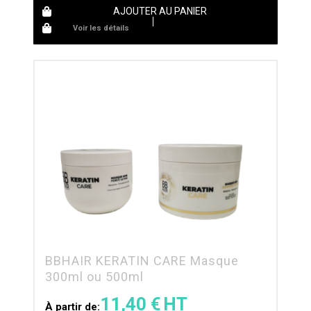
AJOUTER AU PANIER
Voir les détails
BBHAIR KERATIN CARE Masque
300ml ou 500ml
11,40
€
À partir de: