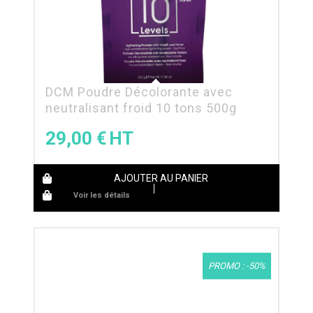
DCM Poudre Décolorante avec
neutralisant froid 10 tons 500g
29,00
€
AJOUTER AU PANIER
Voir les détails
PROMO : -50%