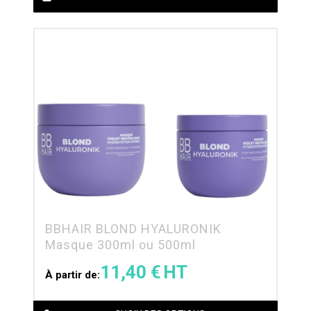
BBHAIR BLOND HYALURONIK
Masque 300ml ou 500ml
11,40
€
À partir de: