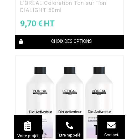
L’OREAL Coloration Ton sur Ton
DIALIGHT 50ml
9,70
€
CHOIX DES OPTIONS
Contact
Être rappelé
Votre projet