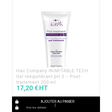
Hair Company INIMITABLE TECH
Gel rééquilibrant pH 3 – Post-
traitement 200 ml
17,20
€
AJOUTER AU PANIER
Voir les détails