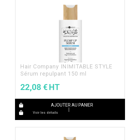
Hair Company INIMITABLE STYLE
Sérum repulpant 150 ml
22,08
€
AJOUTER AU PANIER
Voir les détails