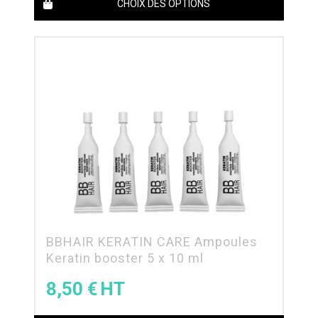
CHOIX DES OPTIONS
BBHAIR KERATIN CARE Ampoules
Keratin booster 5 x 10 ml
8,50
€