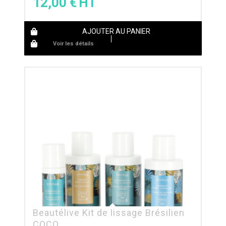
12,00
€
AJOUTER AU PANIER
Voir les détails
Beautélive Kit de lissage Brésilien
COCO