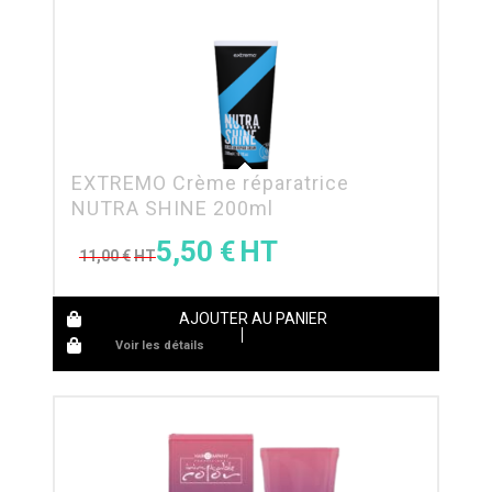
EXTREMO Crème réparatrice
NUTRA SHINE 200ml
5,50
€
11,00
€
AJOUTER AU PANIER
Voir les détails