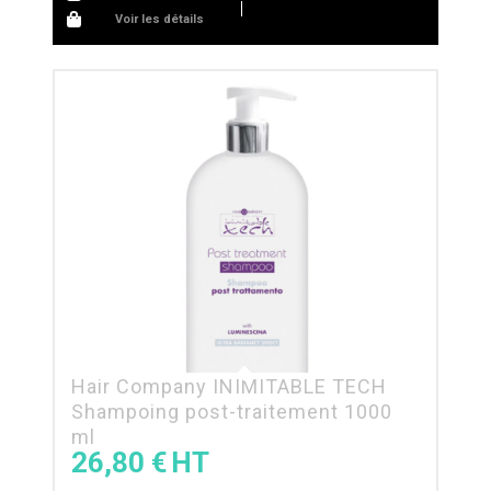
Voir les détails
Hair Company INIMITABLE TECH
Shampoing post-traitement 1000
ml
26,80
€