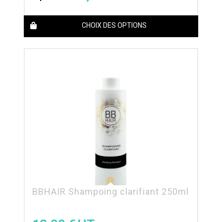
CHOIX DES OPTIONS
BBHAIR Shampoing clarifiant 250ml