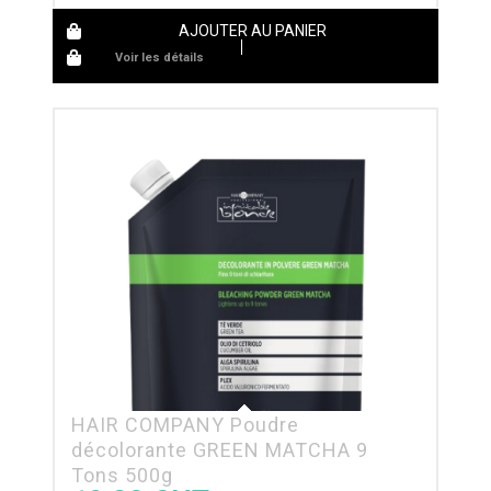
AJOUTER AU PANIER
Voir les détails
HAIR COMPANY Poudre
décolorante GREEN MATCHA 9
Tons 500g