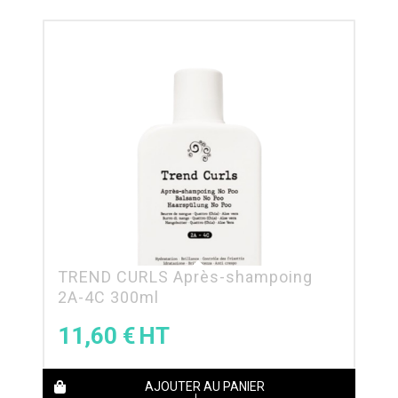
TREND CURLS Après-shampoing
2A-4C 300ml
11,60
€
AJOUTER AU PANIER