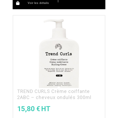
Voir les détails
TREND CURLS Crème coiffante
2ABC – cheveux ondulés 300ml
15,80
€