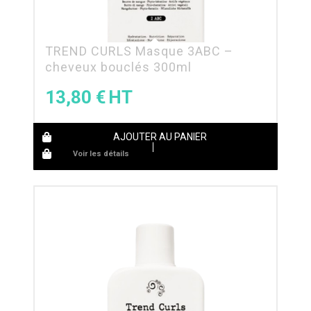
TREND CURLS Masque 3ABC –
cheveux bouclés 300ml
13,80
€
AJOUTER AU PANIER
Voir les détails