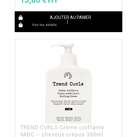
15,80
€
AJOUTER AU PANIER
Voir les détails
TREND CURLS Crème coiffante
4ABC – cheveux crépus 300ml