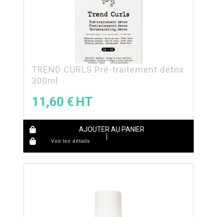
TREND CURLS Pré-traitement détox
300ml
11,60
€
AJOUTER AU PANIER
Voir les détails