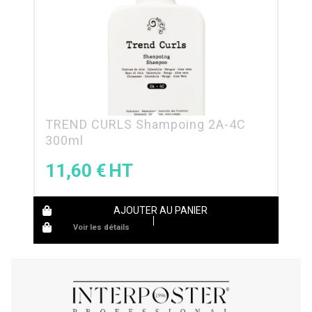
TREND CURLS Shampoing 2A-4C
300ml
11,60
€
AJOUTER AU PANIER
Voir les détails