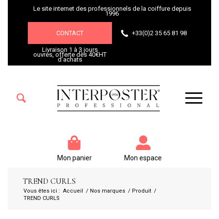
Le site internet des professionnels de la coiffure depuis
1996
CONTACT
+33(0)2 35 65 81 98
Livraison 1 à 3 jours
ouvrés, offerte dès 40€HT
d’achats
Mon panier
Mon espace
TREND CURLS
Vous êtes ici :
Accueil
/
Nos marques
/
Produit
/
TREND CURLS