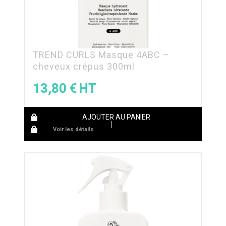
TREND CURLS Masque 4ABC –
cheveux crépus 300ml
13,80
€
AJOUTER AU PANIER
Voir les détails