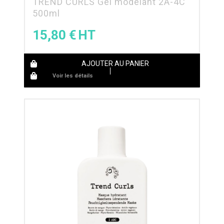
TREND CURLS Gel modelant 2A-4C
500ml
15,80
€
AJOUTER AU PANIER
Voir les détails