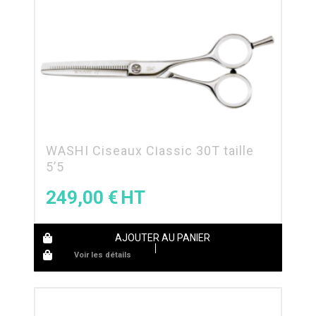
WASHI Ciseaux Classic 30T taille
5’5
249,00
€
AJOUTER AU PANIER
Voir les détails