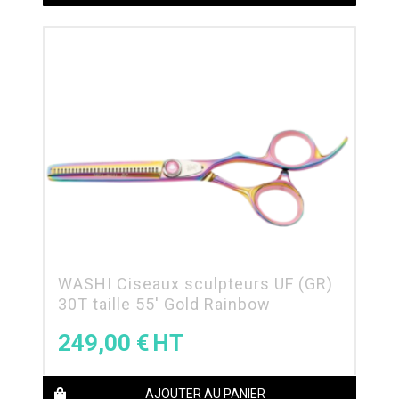
WASHI Ciseaux sculpteurs UF (GR)
30T taille 55′ Gold Rainbow
249,00
€
AJOUTER AU PANIER