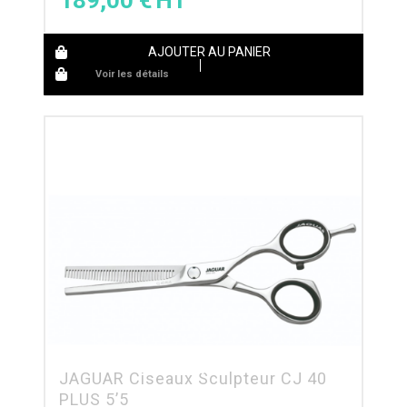
189,00
€
AJOUTER AU PANIER
Voir les détails
JAGUAR Ciseaux Sculpteur CJ 40
PLUS 5’5