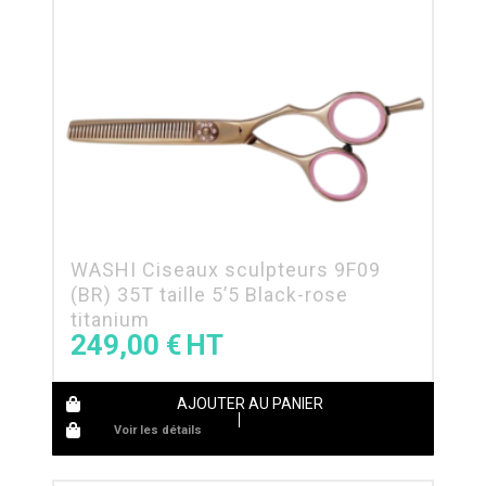
WASHI Ciseaux sculpteurs 9F09
(BR) 35T taille 5’5 Black-rose
titanium
249,00
€
AJOUTER AU PANIER
Voir les détails