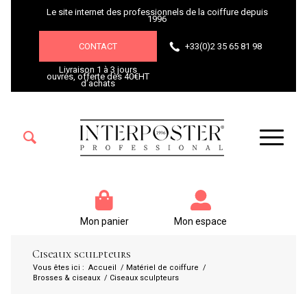
Le site internet des professionnels de la coiffure depuis
1996
CONTACT
+33(0)2 35 65 81 98
Livraison 1 à 3 jours
ouvrés, offerte dès 40€HT
d’achats
Mon panier
Mon espace
Ciseaux sculpteurs
Vous êtes ici :
Accueil
/
Matériel de coiffure
/
Brosses & ciseaux
/
Ciseaux sculpteurs