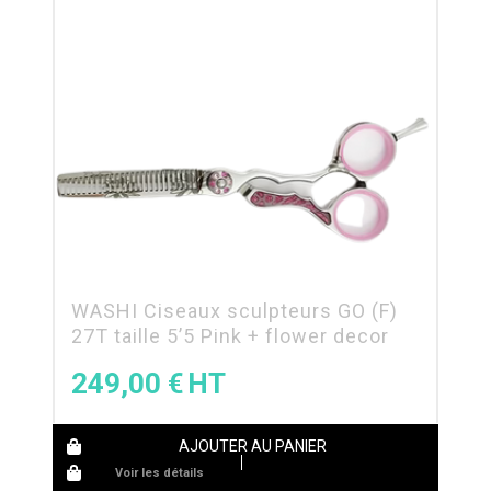
WASHI Ciseaux sculpteurs GO (F)
27T taille 5’5 Pink + flower decor
249,00
€
AJOUTER AU PANIER
Voir les détails