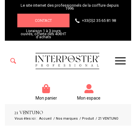
Le site internet des professionnels de la coiffure depuis
1996
CONTACT
+33(0)2 35 65 81 98
Livraison 1 à 3 jours
ouvrés, offerte dès 40€HT
d’achats
Mon panier
Mon espace
21 VENTUNO
Vous êtes ici :
Accueil
/
Nos marques
/
Produit
/
21 VENTUNO