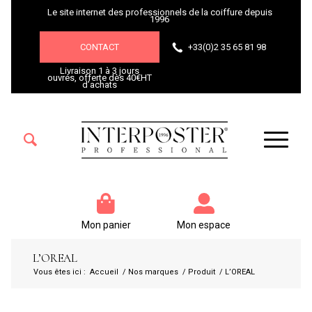
Le site internet des professionnels de la coiffure depuis
1996
CONTACT
+33(0)2 35 65 81 98
Livraison 1 à 3 jours
ouvrés, offerte dès 40€HT
d’achats
Mon panier
Mon espace
L’OREAL
Vous êtes ici :
Accueil
/
Nos marques
/
Produit
/
L’OREAL