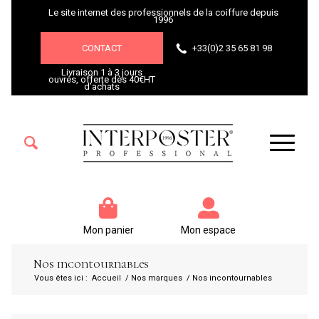
Le site internet des professionnels de la coiffure depuis
1996
CONTACT
+33(0)2 35 65 81 98
Livraison 1 à 3 jours
ouvrés, offerte dès 40€HT
d’achats
Mon panier
Mon espace
Nos incontournables
Vous êtes ici :
Accueil
/
Nos marques
/
Nos incontournables