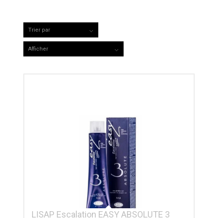
Trier par
Par défaut
Afficher
15 Produits par page
LISAP Escalation EASY ABSOLUTE 3