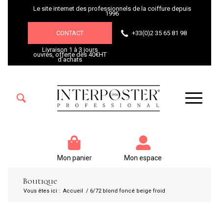
Le site internet des professionnels de la coiffure depuis
1996
CONTACT
+33(0)2 35 65 81 98
Livraison 1 à 3 jours
ouvrés, offerte dès 40€HT
d’achats
Mon panier
Mon espace
Boutique
Vous êtes ici :
Accueil
/
6/72 blond foncé beige froid