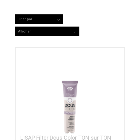
Trier par
Par défaut
Afficher
15 Produits par page
LISAP Filter Dous Color TON sur TON