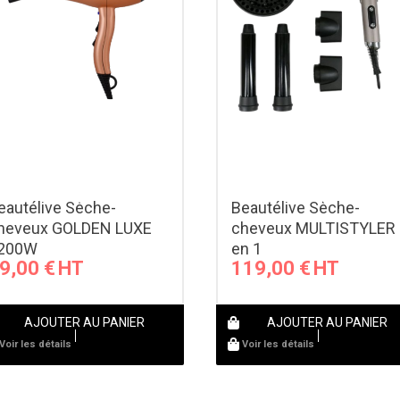
eautélive Sèche-
Beautélive Sèche-
heveux GOLDEN LUXE
cheveux MULTISTYLER 
200W
en 1
9,00
€
119,00
€
AJOUTER AU PANIER
AJOUTER AU PANIER
Voir les détails
Voir les détails