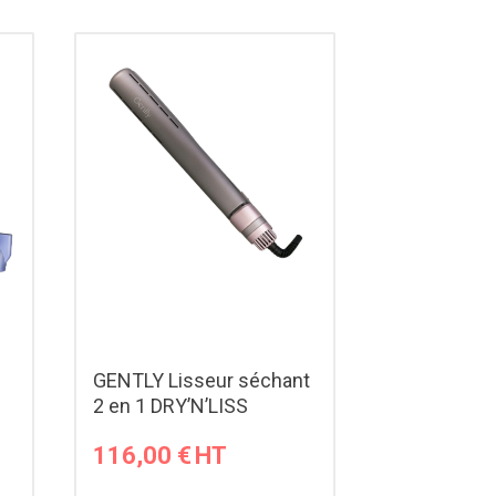
GENTLY Lisseur séchant
2 en 1 DRY’N’LISS
116,00
€