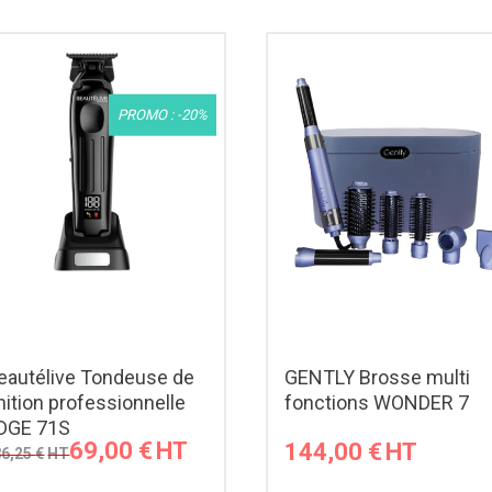
PROMO : -20%
eautélive Tondeuse de
GENTLY Brosse multi
inition professionnelle
fonctions WONDER 7
DGE 71S
69,00
€
144,00
€
86,25
€