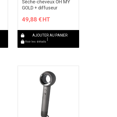
Sèche-cheveux OH MY
GOLD + diffuseur
49,88
€
AJOUTER AU PANIER
Voir les détails