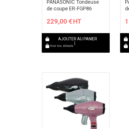
PANASONIC Tondeuse
P
de coupe ER-FGP86
d
229,00
€
1
AJOUTER AU PANIER
Voir les détails