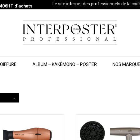
Le site internet des professionnels de la coi
s 40€HT d’achats
COIFFURE
ALBUM – KAKÉMONO – POSTER
NOS MARQU
page