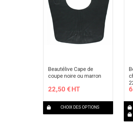
Beautélive Cape de
B
coupe noire ou marron
c
2
22,50
€
6
CHOIX DES OPTIONS