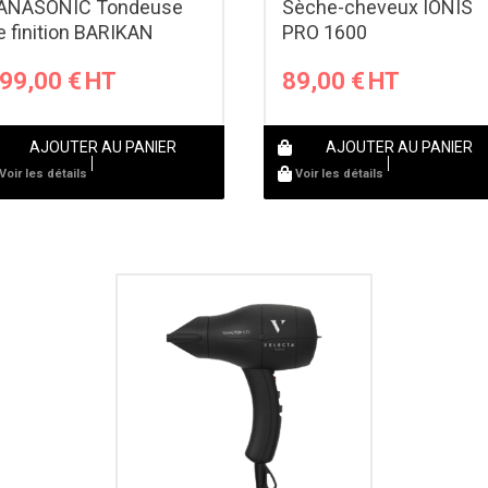
ANASONIC Tondeuse
Sèche-cheveux IONIS
e finition BARIKAN
PRO 1600
99,00
€
89,00
€
AJOUTER AU PANIER
AJOUTER AU PANIER
Voir les détails
Voir les détails