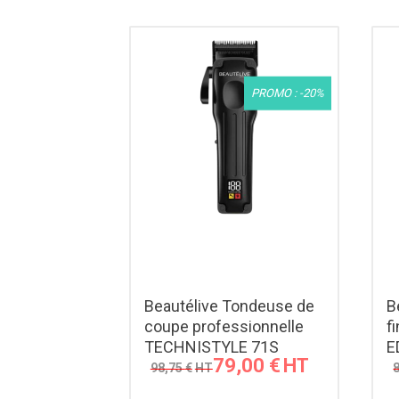
PROMO : -20%
Beautélive Tondeuse de
B
coupe professionnelle
f
TECHNISTYLE 71S
E
79,00
€
98,75
€