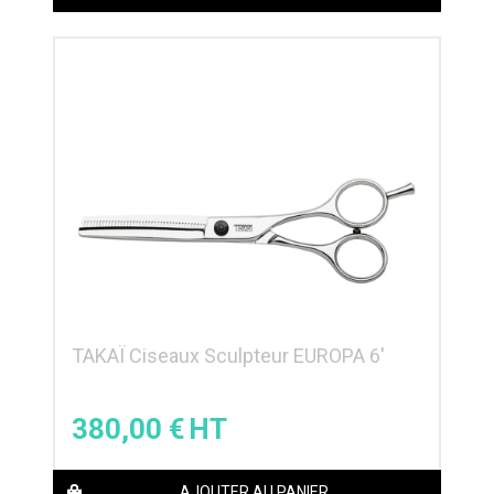
TAKAÏ Ciseaux Sculpteur EUROPA 6′
380,00
€
AJOUTER AU PANIER