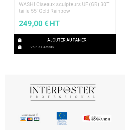
WASHI Ciseaux sculpteurs UF (GR) 30T
taille 55′ Gold Rainbow
249,00
€
AJOUTER AU PANIER
Voir les détails