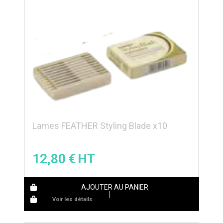
Lames FEATHER Styling Blade x10
12,80
€
AJOUTER AU PANIER
Voir les détails