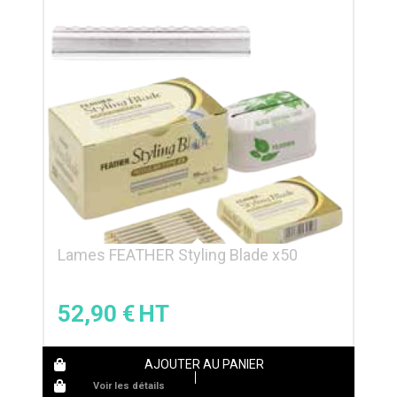
Lames FEATHER Styling Blade x50
52,90
€
AJOUTER AU PANIER
Voir les détails