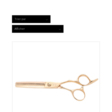
Trier par
Par défaut
Afficher
15 Produits par page