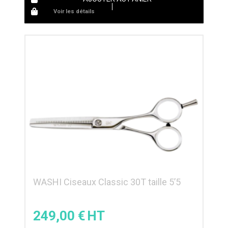
Voir les détails
WASHI Ciseaux Classic 30T taille 5’5
249,00
€