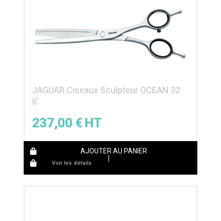
JAGUAR Ciseaux Sculpteur OCEAN 32
6′
237,00
€
AJOUTER AU PANIER
Voir les détails