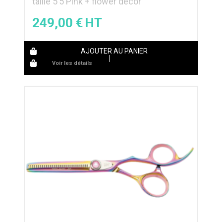
taille 5’5 Pink + flower decor
249,00
€
AJOUTER AU PANIER
Voir les détails