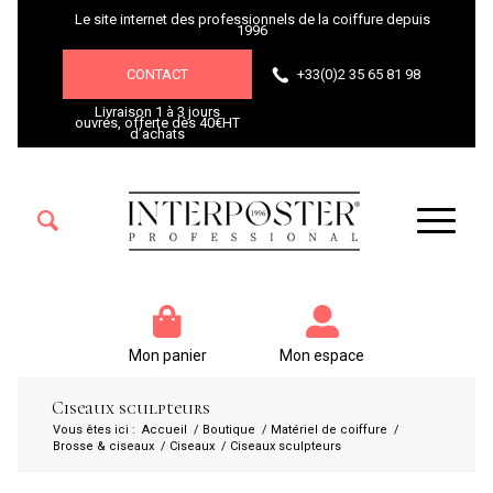
Le site internet des professionnels de la coiffure depuis
1996
CONTACT
+33(0)2 35 65 81 98
Livraison 1 à 3 jours
ouvrés, offerte dès 40€HT
d’achats
Mon panier
Mon espace
Ciseaux sculpteurs
Vous êtes ici :
Accueil
/
Boutique
/
Matériel de coiffure
/
Brosse & ciseaux
/
Ciseaux
/
Ciseaux sculpteurs