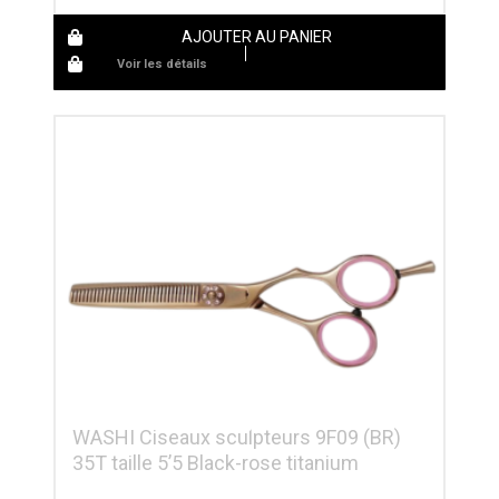
AJOUTER AU PANIER
Voir les détails
WASHI Ciseaux sculpteurs 9F09 (BR)
35T taille 5’5 Black-rose titanium