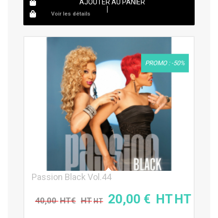
AJOUTER AU PANIER
Voir les détails
PROMO : -50%
Passion Black Vol.44
20,00
€
40,00
€