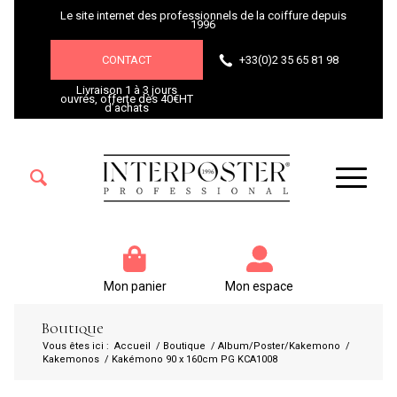
Le site internet des professionnels de la coiffure depuis
1996
CONTACT
+33(0)2 35 65 81 98
Livraison 1 à 3 jours
ouvrés, offerte dès 40€HT
d’achats
Mon panier
Mon espace
Boutique
Vous êtes ici :
Accueil
/
Boutique
/
Album/Poster/Kakemono
/
Kakemonos
/
Kakémono 90 x 160cm PG KCA1008