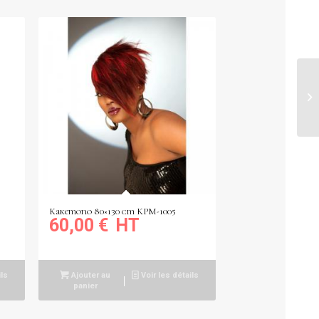
Kakemono 80×130 cm KPM-1005
60,00
€
ils
Ajouter au
Voir les détails
panier