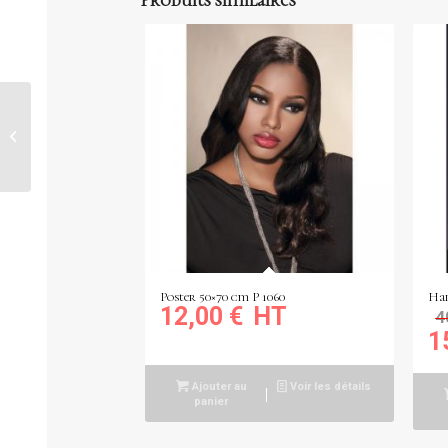
Kakémono 90 x 160cm
PG KC933
Poster 50×70 cm P 1060
Hai
12,00
€
4
1
Ajouter au
Voir les détails
panier