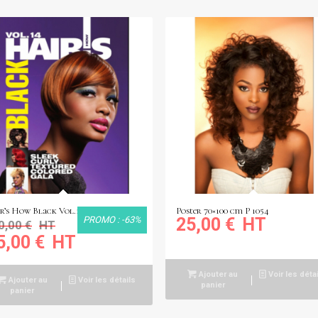
r’s How Black Vol.14
Poster 70×100 cm P 1054
PROMO : -63%
25,00
€
0,00
€
5,00
€
Ajouter au
Voir les déta
Ajouter au
Voir les détails
panier
panier