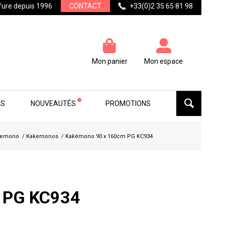
ffure depuis 1996
CONTACT
+33(0)2 35 65 81 98
Mon panier
Mon espace
ES
NOUVEAUTÉS
PROMOTIONS
kemono
/
Kakemonos
/
Kakémono 90 x 160cm PG KC934
 PG KC934