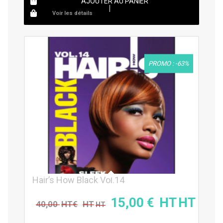
AJOUTER AU PANIER
Voir les détails
PROMO : -63%
Hair’s How Black Vol.14
15,00
€
40,00
€