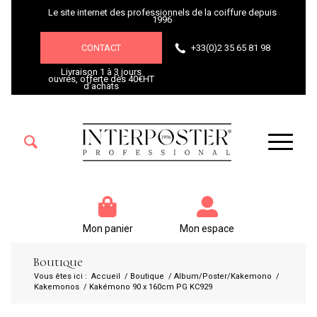
Le site internet des professionnels de la coiffure depuis
1996
CONTACT
+33(0)2 35 65 81 98
Livraison 1 à 3 jours
ouvrés, offerte dès 40€HT
d’achats
Mon panier
Mon espace
Boutique
Vous êtes ici :
Accueil
/
Boutique
/
Album/Poster/Kakemono
/
Kakemonos
/
Kakémono 90 x 160cm PG KC929