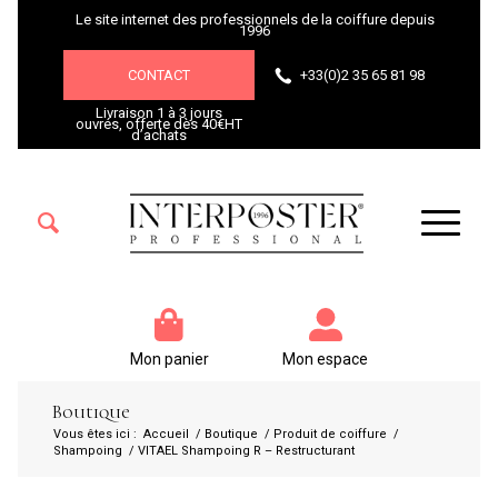
Le site internet des professionnels de la coiffure depuis
1996
CONTACT
+33(0)2 35 65 81 98
Livraison 1 à 3 jours
ouvrés, offerte dès 40€HT
d’achats
Mon panier
Mon espace
Boutique
Vous êtes ici :
Accueil
/
Boutique
/
Produit de coiffure
/
Shampoing
/
VITAEL Shampoing R – Restructurant