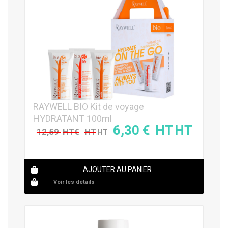
RAYWELL BIO Kit de voyage
HYDRATANT 100ml
6,30
€
12,59
€
AJOUTER AU PANIER
Voir les détails