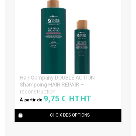
Hair Company DOUBLE ACTION
Shampoing HAIR REPAIR –
reconstruction
9,75
€
À partir de:
CHOIX DES OPTIONS