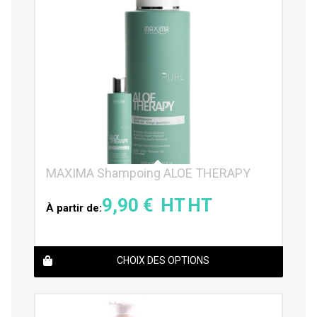
MAXIMA Shampoing ALOE THERAPY
9,90
€
À partir de:
CHOIX DES OPTIONS