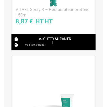
VITAEL Spray R – Restaurateur profond
150ml
8,87
€
AJOUTER AU PANIER
Voir les détails