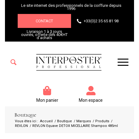
Le site internet des professionnels de la coiffure depuis
1996
CONTACT
+33(0)2 35 65 81 98
Livraison 1 à 3 jours
ouvrés, offerte dès 40€HT
d’achats
Mon panier
Mon espace
Boutique
Vous êtes ici :
Accueil
/
Boutique
/
Marques
/
Produits
/
REVLON
/
REVLON Equave DETOX MICELLAIRE Shampoo 485ml