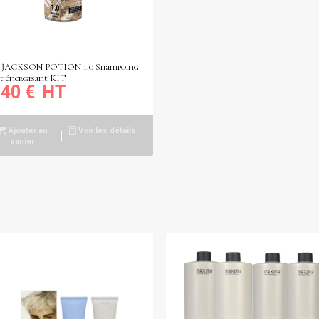
 JACKSON POTION 1.0 Shampoing
et énergisant KIT
,40
€
Ajouter au
Voir les détails
panier