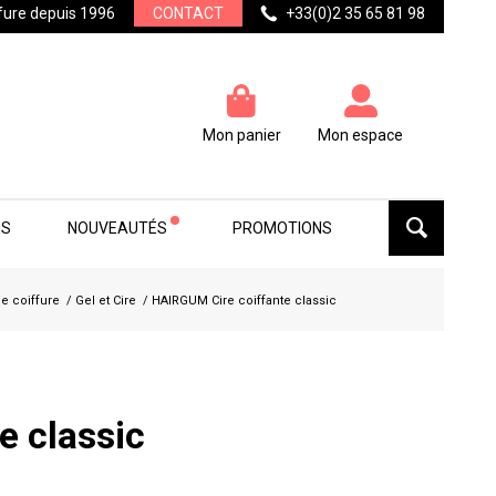
ffure depuis 1996
CONTACT
+33(0)2 35 65 81 98
Mon panier
Mon espace
ES
NOUVEAUTÉS
PROMOTIONS
de coiffure
/
Gel et Cire
/
HAIRGUM Cire coiffante classic
e classic