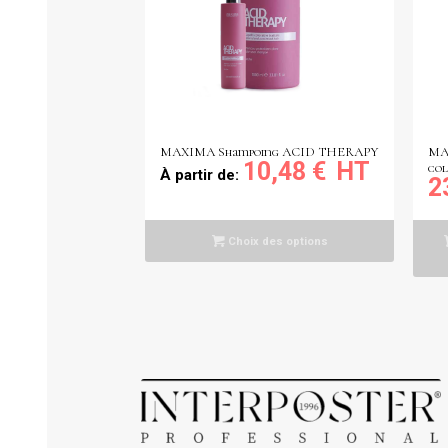
MAXIMA Shampoing ACID THERAPY
MAX
10,48
€
col
À partir de:
2
Choix des options