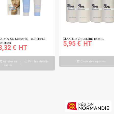
IMA Kit Remover – élimine la
MAXIMA Oxycrème 1000ml
5,95
€
oration
3,32
€
Ajouter au
Voir les détails
Choix des options
panier