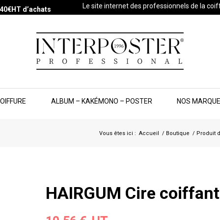
Le site internet des professionnels de la coi
s 40€HT d’achats
COIFFURE
ALBUM – KAKÉMONO – POSTER
NOS MARQU
Vous êtes ici :
Accueil
/
Boutique
/
Produit 
HAIRGUM Cire coiffant