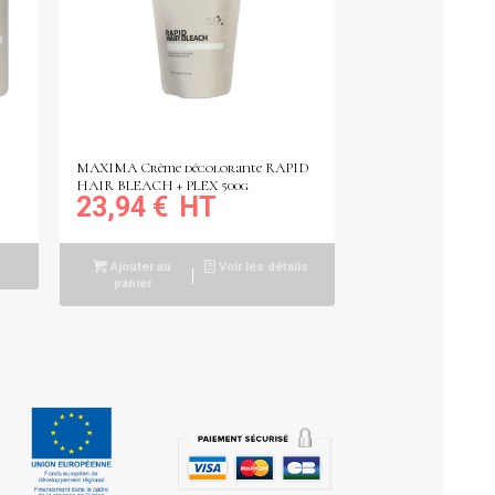
MAXIMA Crème décolorante RAPID
HAIR BLEACH + PLEX 500g
23,94
€
Ajouter au
Voir les détails
panier