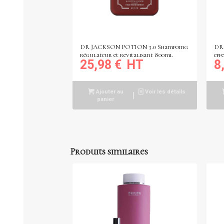
DR JACKSON POTION 3.0 Shampoing
DR
régulateur et revitalisant 800ml
eff
25,98
€
8
Ajouter au
Voir les détails
panier
Produits similaires