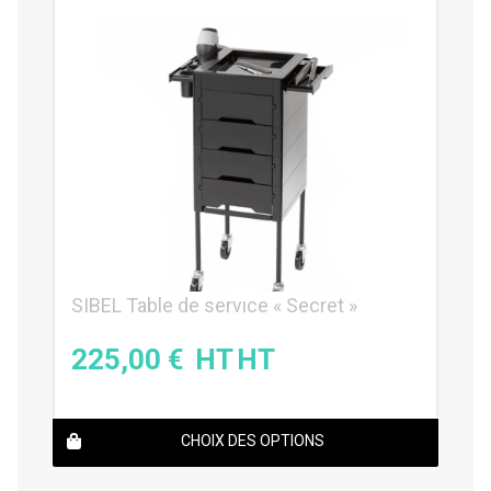
SIBEL Table de service « Secret »
225,00
€
CHOIX DES OPTIONS