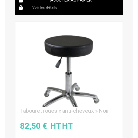
Voir les détails
Tabouret roues « anti-cheveux » Noir
82,50
€