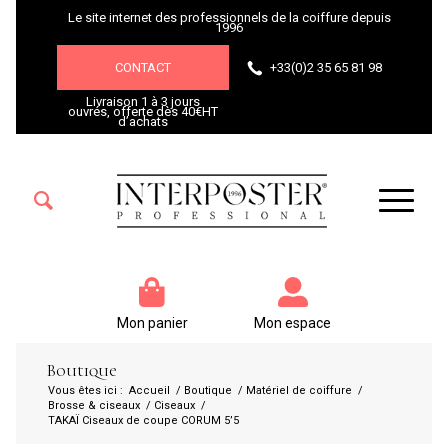
Le site internet des professionnels de la coiffure depuis
1996
CONTACT
+33(0)2 35 65 81 98
Livraison 1 à 3 jours
ouvrés, offerte dès 40€HT
d’achats
Mon panier
Mon espace
Boutique
Vous êtes ici :
Accueil
/
Boutique
/
Matériel de coiffure
/
Brosse & ciseaux
/
Ciseaux
/
TAKAÏ Ciseaux de coupe CORUM 5’5