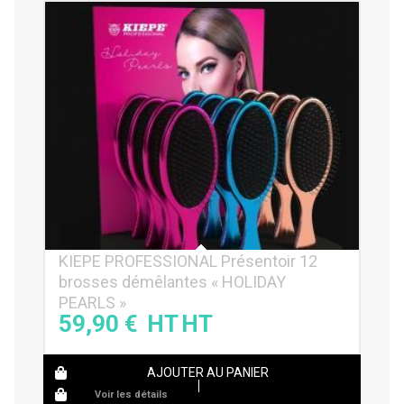
KIEPE PROFESSIONAL Présentoir 12
brosses démêlantes « HOLIDAY
PEARLS »
59,90
€
AJOUTER AU PANIER
Voir les détails