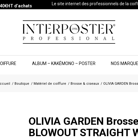
Le site internet des professionnels de la coi
s 40€HT d’achats
COIFFURE
ALBUM – KAKÉMONO – POSTER
NOS MARQU
ccueil
/
Boutique
/
Matériel de coiffure
/
Brosse & ciseaux
/
OLIVIA GARDEN Bros
OLIVIA GARDEN Bross
BLOWOUT STRAIGHT 