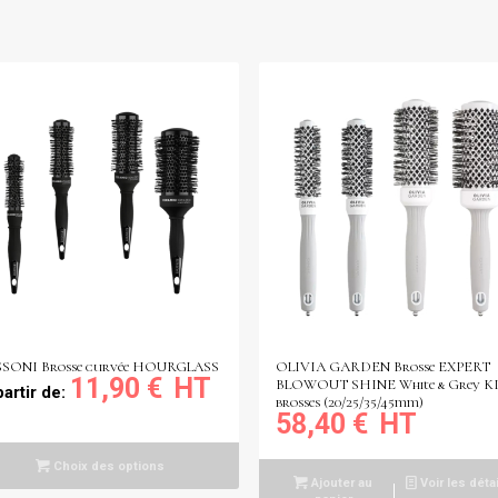
SSONI Brosse curvée HOURGLASS
OLIVIA GARDEN Brosse EXPERT
11,90
€
BLOWOUT SHINE White & Grey KI
partir de:
brosses (20/25/35/45mm)
58,40
€
Choix des options
Ajouter au
Voir les déta