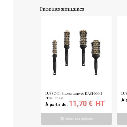
Produits similaires
LUSSONI Brosse curvée KASHOKI
LU
Noire et Or
À 
11,70
€
À partir de:
Choix des options