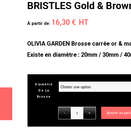
BRISTLES Gold & Brow
16,30
€
À partir de:
OLIVIA GARDEN Brosse carrée or & m
Existe en diamètre : 20mm / 30mm / 
Diamètre
De La
Brosse
Ajouter au pani