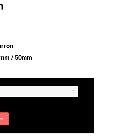
n
arron
40mm / 50mm
er