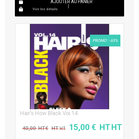
AJOUTER AU PANIER
Voir les détails
PROMO : -63%
Hair’s How Black Vol.14
15,00
€
40,00
€