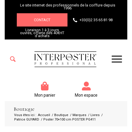
Le site internet des professionnels de la coiffure depuis
1996
CONTACT
+33(0)2 35 65 81 98
Livraison 1 à 3 jours
ouvrés, offerte dès 40€HT
d’achats
Mon panier
Mon espace
Boutique
Vous êtes ici :
Accueil
/
Boutique
/
Marques
/
Livres
/
Patrice GUYARD
/
Poster 70×100 cm POSTER PG411