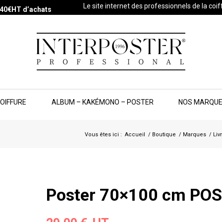
Le site internet des professionnels de la coi
s 40€HT d’achats
COIFFURE
ALBUM – KAKÉMONO – POSTER
NOS MARQU
Vous êtes ici :
Accueil
/
Boutique
/
Marques
/
Liv
Poster 70×100 cm PO