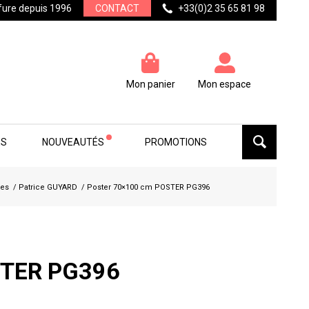
ffure depuis 1996
CONTACT
+33(0)2 35 65 81 98
Mon panier
Mon espace
ES
NOUVEAUTÉS
PROMOTIONS
res
/
Patrice GUYARD
/
Poster 70×100 cm POSTER PG396
STER PG396