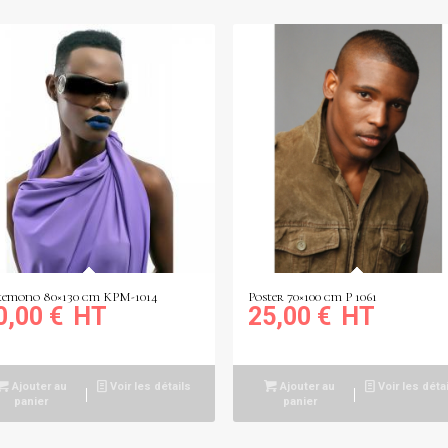
emono 80×130 cm KPM-1014
Poster 70×100 cm P 1061
0,00
€
25,00
€
Ajouter au
Voir les détails
Ajouter au
Voir les déta
panier
panier