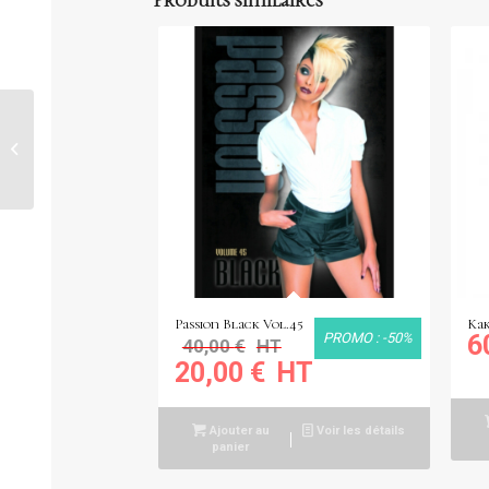
Poster 70×100 cm
POSTER PG367
Passion Black Vol.45
Kak
PROMO : -50%
6
40,00
€
20,00
€
Ajouter au
Voir les détails
panier