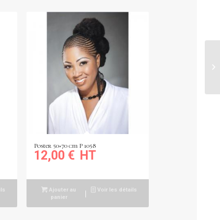
Poster 50×70 cm P 1058
12,00
€
ils
Ajouter au
Voir les détails
panier