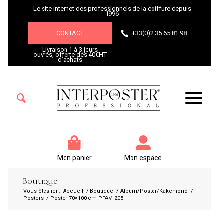
Le site internet des professionnels de la coiffure depuis
1996
CONTACT
+33(0)2 35 65 81 98
Livraison 1 à 3 jours
ouvrés, offerte dès 40€HT
d’achats
Mon panier
Mon espace
Boutique
Vous êtes ici :
Accueil
/
Boutique
/
Album/Poster/Kakemono
/
Posters
/
Poster 70×100 cm PFAM 205