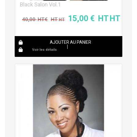
Black Salon Vol.1
15,00
€
40,00
€
AJOUTER AU PANIER
Voir les détails