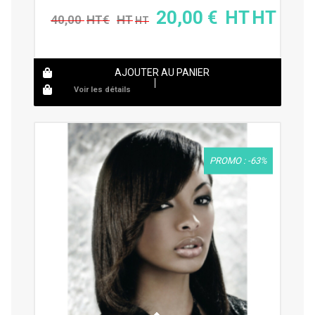
20,00
€
40,00
€
AJOUTER AU PANIER
Voir les détails
PROMO : -63%