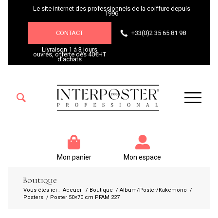
Le site internet des professionnels de la coiffure depuis
1996
CONTACT
+33(0)2 35 65 81 98
Livraison 1 à 3 jours
ouvrés, offerte dès 40€HT
d’achats
Mon panier
Mon espace
Boutique
Vous êtes ici :
Accueil
/
Boutique
/
Album/Poster/Kakemono
/
Posters
/
Poster 50×70 cm PFAM 227