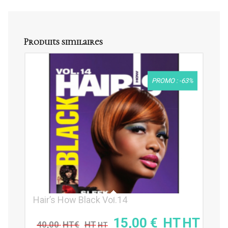
Produits similaires
PROMO : -63%
Hair’s How Black Vol.14
15,00
€
40,00
€